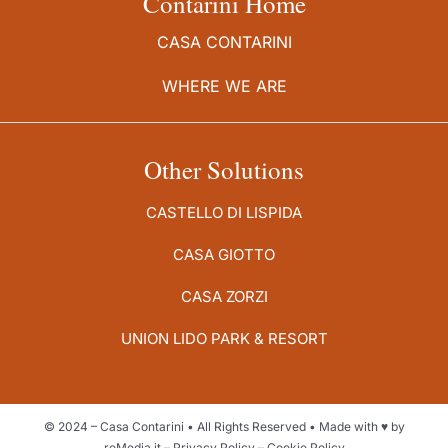
Contarini Home
CASA CONTARINI
WHERE WE ARE
Other Solutions
CASTELLO DI LISPIDA
CASA GIOTTO
CASA ZORZI
UNION LIDO PARK & RESORT
© 2024 –
Casa Contarini
• All Rights Reserved • Made with ♥️ by
reMedia.it
–
Privacy Policy
–
Cookie Policy