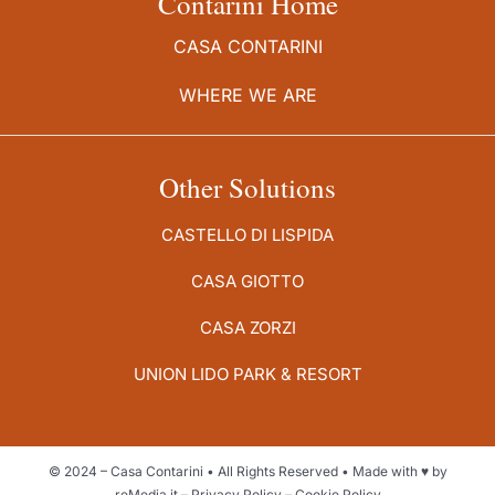
Contarini Home
CASA CONTARINI
WHERE WE ARE
Other Solutions
CASTELLO DI LISPIDA
CASA GIOTTO
CASA ZORZI
UNION LIDO PARK & RESORT
© 2024 –
Casa Contarini
• All Rights Reserved • Made with ♥️ by
reMedia.it
–
Privacy Policy
–
Cookie Policy